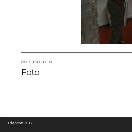
Post
PUBLISHED IN
navigation
Foto
Ldapcon 2017