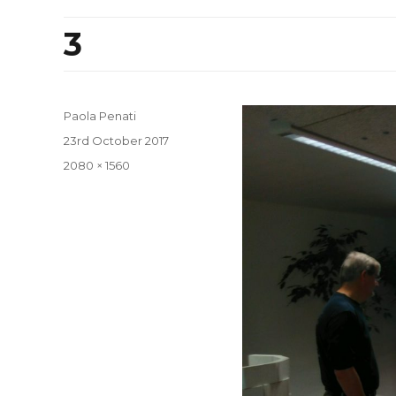
3
Paola Penati
Posted
23rd October 2017
on
Full
2080 × 1560
size