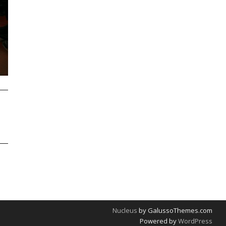
Nucleus
by GalussoThemes.com
Powered by
WordPress