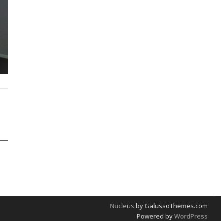
Nucleus
by GalussoThemes.com
Powered by
WordPress