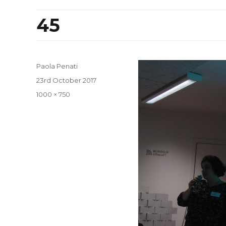
45
Paola Penati
Posted
23rd October 2017
on
Full
1000 × 750
size