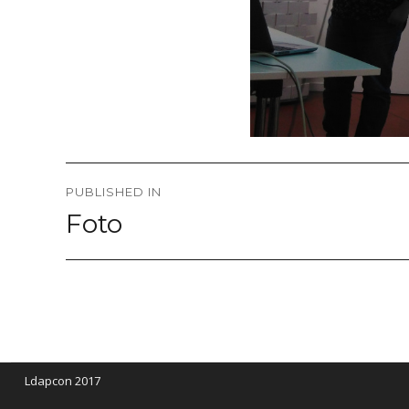
Post
PUBLISHED IN
navigation
Foto
Ldapcon 2017