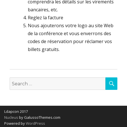
comprendra les détails sur les virements
bancaires, etc.
Reglez la facture
Nous ajouterons votre logo au site Web
de la conférence et vous enverrons des
codes de réservation pour réclamer vos
billets gratuits.
SEA
Search
for:
Ldapcon 2017
Nucleus
by GalussoThemes.com
Powered by
WordPress