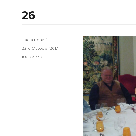
26
Paola Penati
Posted
23rd October 2017
on
Full
1000 × 750
size