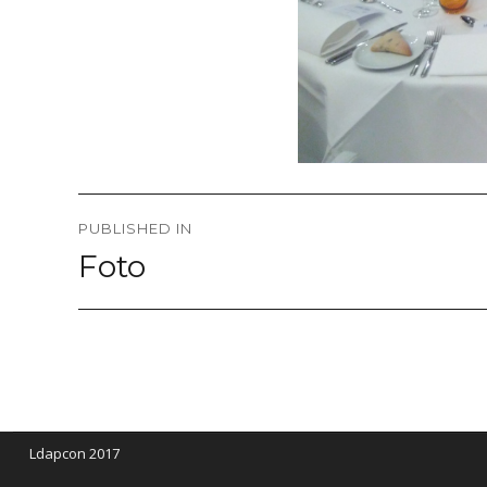
Post
PUBLISHED IN
navigation
Foto
Ldapcon 2017