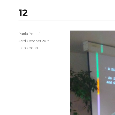
12
Paola Penati
Posted
23rd October 2017
on
Full
1500 × 2000
size